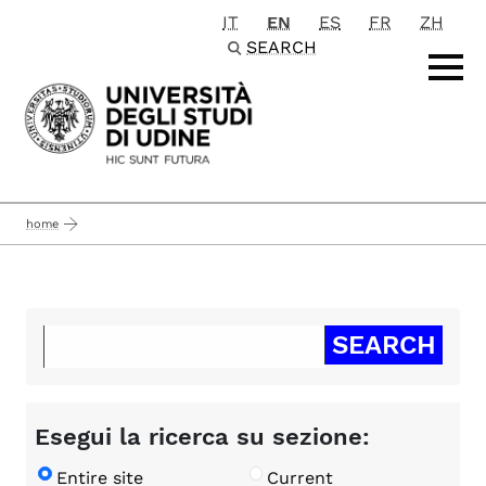
IT
EN
ES
FR
ZH
Passa al contenuto principale
SEARCH
home
Esegui la ricerca su sezione:
Entire site
Current