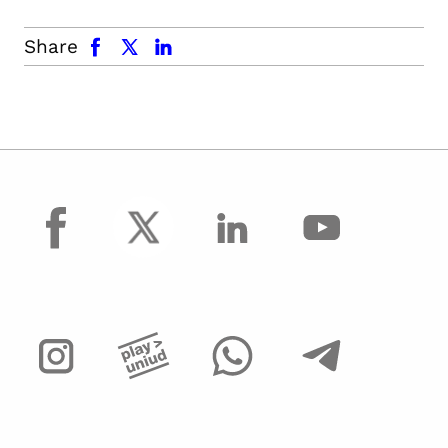
facebook
x.com
linkedin
Share
facebook