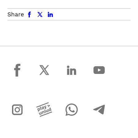
facebook
x.com
linkedin
Share
facebook