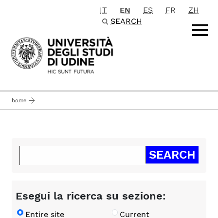
IT
EN
ES
FR
ZH
Passa al contenuto principale
SEARCH
home
Esegui la ricerca su sezione:
Entire site
Current