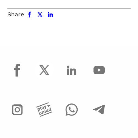
facebook
x.com
linkedin
Share
facebook