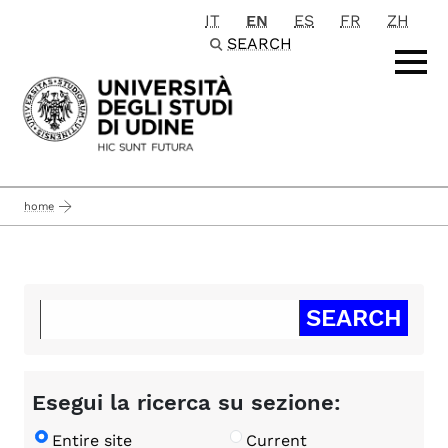
IT
EN
ES
FR
ZH
Passa al contenuto principale
SEARCH
home
Esegui la ricerca su sezione:
Entire site
Current