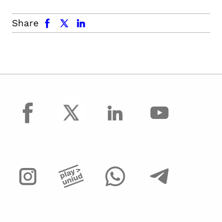
facebook
x.com
linkedin
Share
facebook