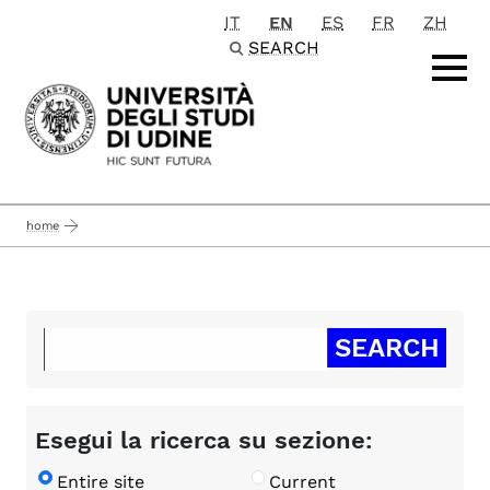
IT
EN
ES
FR
ZH
Passa al contenuto principale
SEARCH
home
Esegui la ricerca su sezione:
Entire site
Current