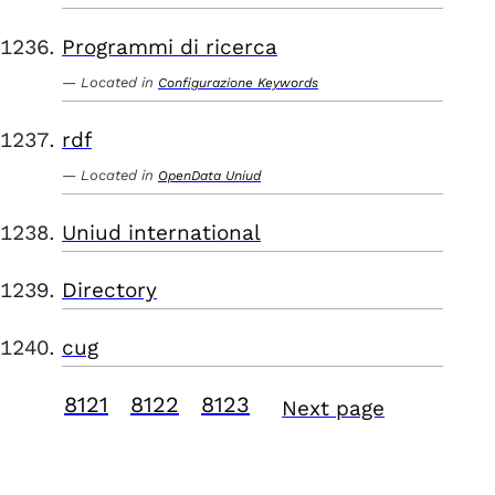
Programmi di ricerca
Located in
Configurazione Keywords
rdf
Located in
OpenData Uniud
Uniud international
Directory
cug
8121
8122
8123
Next page