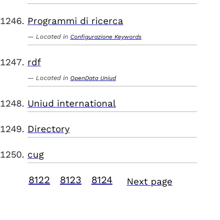
Programmi di ricerca
Located in
Configurazione Keywords
rdf
Located in
OpenData Uniud
Uniud international
Directory
cug
8122
8123
8124
Next page