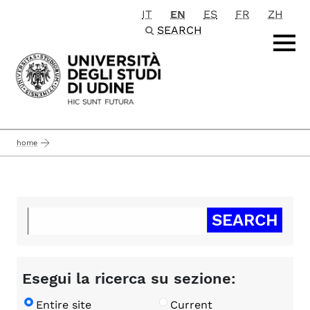
IT
EN
ES
FR
ZH
Passa al contenuto principale
SEARCH
home
Esegui la ricerca su sezione:
Entire site
Current