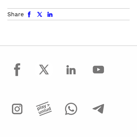
facebook
x.com
linkedin
Share
facebook