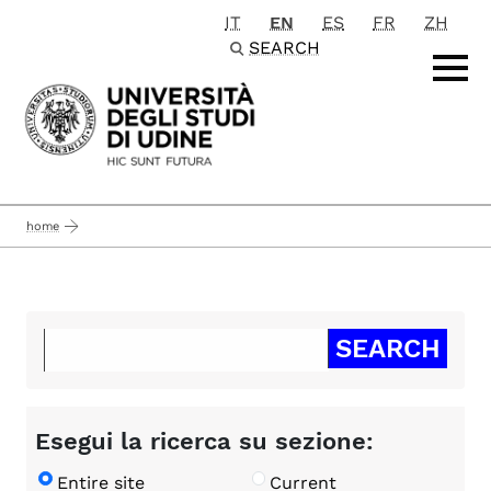
IT
EN
ES
FR
ZH
Passa al contenuto principale
SEARCH
home
Esegui la ricerca su sezione:
Entire site
Current