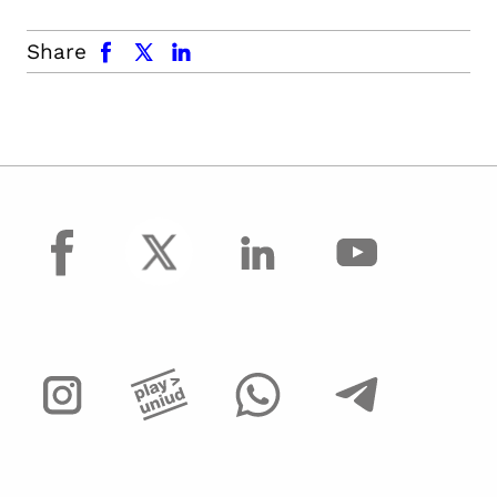
facebook
x.com
linkedin
Share
facebook