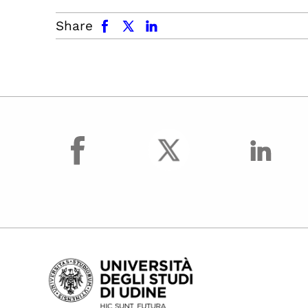
facebook
x.com
linkedin
Share
facebook