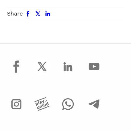
facebook
x.com
linkedin
Share
facebook