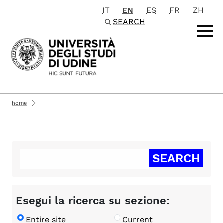
IT
EN
ES
FR
ZH
Passa al contenuto principale
SEARCH
home
Esegui la ricerca su sezione:
Entire site
Current