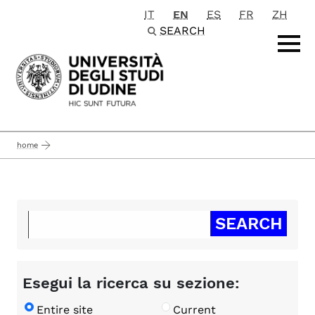
IT
EN
ES
FR
ZH
Passa al contenuto principale
SEARCH
home
Esegui la ricerca su sezione:
Entire site
Current