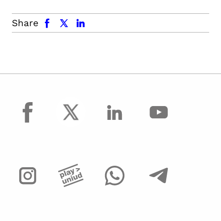
facebook
x.com
linkedin
Share
facebook