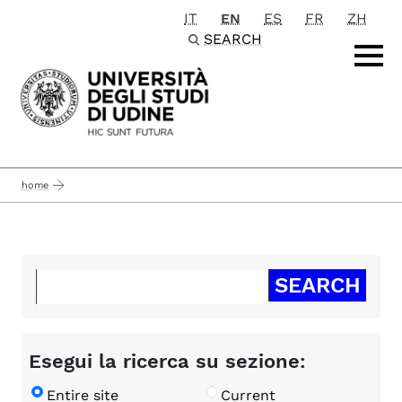
IT
EN
ES
FR
ZH
Passa al contenuto principale
SEARCH
home
Esegui la ricerca su sezione:
Entire site
Current