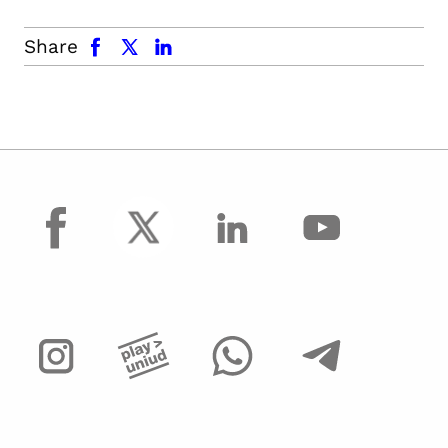
facebook
x.com
linkedin
Share
facebook