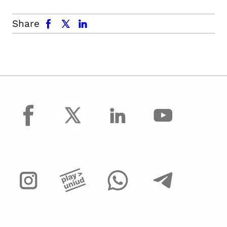
facebook
x.com
linkedin
Share
facebook