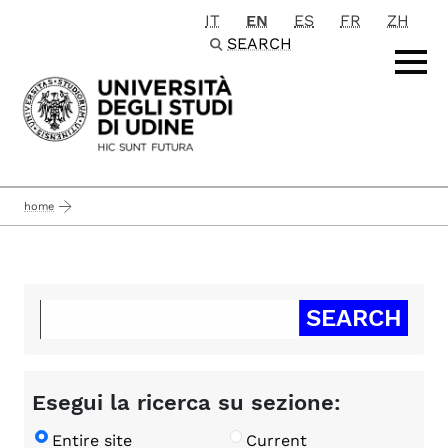
IT
EN
ES
FR
ZH
Passa al contenuto principale
SEARCH
home
Esegui la ricerca su sezione:
Entire site
Current