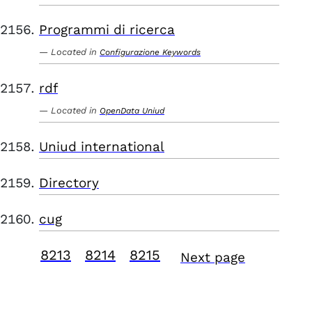
Programmi di ricerca
Located in
Configurazione Keywords
rdf
Located in
OpenData Uniud
Uniud international
Directory
cug
8213
8214
8215
Next page