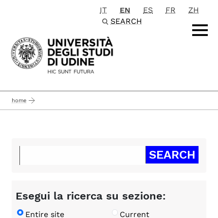
IT
EN
ES
FR
ZH
Passa al contenuto principale
SEARCH
home
Esegui la ricerca su sezione:
Entire site
Current