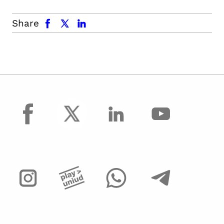
facebook
x.com
linkedin
Share
facebook