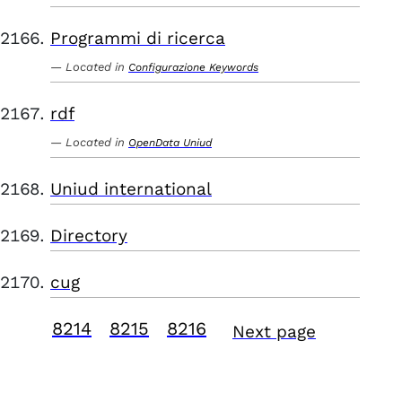
Programmi di ricerca
Located in
Configurazione Keywords
rdf
Located in
OpenData Uniud
Uniud international
Directory
cug
8214
8215
8216
Next page