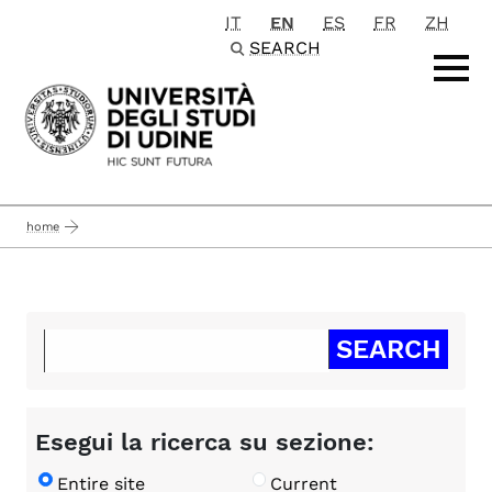
IT
EN
ES
FR
ZH
Passa al contenuto principale
SEARCH
home
Esegui la ricerca su sezione:
Entire site
Current