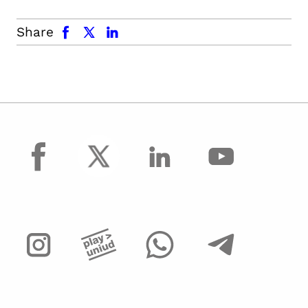
facebook
x.com
linkedin
Share
facebook