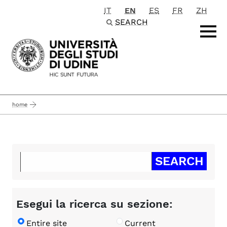
IT
EN
ES
FR
ZH
Passa al contenuto principale
SEARCH
home
Esegui la ricerca su sezione:
Entire site
Current