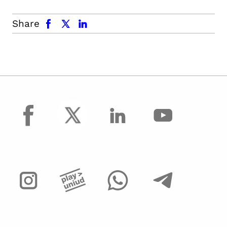
facebook
x.com
linkedin
Share
facebook