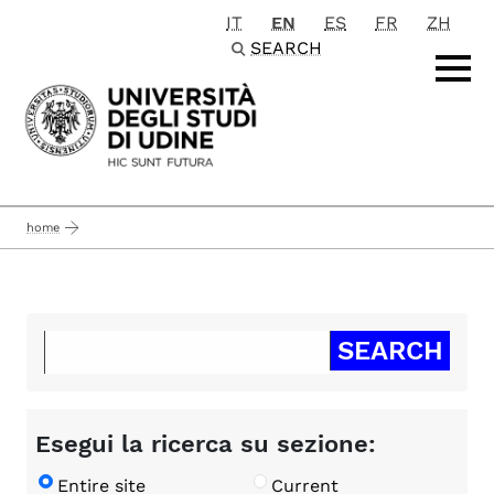
IT
EN
ES
FR
ZH
Passa al contenuto principale
SEARCH
home
Esegui la ricerca su sezione:
Entire site
Current