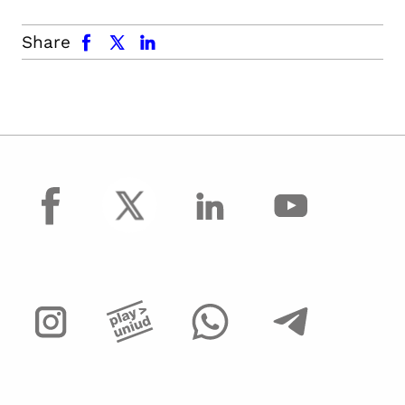
facebook
x.com
linkedin
Share
facebook