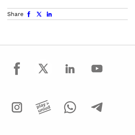
facebook
x.com
linkedin
Share
facebook