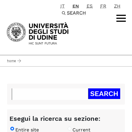
IT
EN
ES
FR
ZH
Passa al contenuto principale
SEARCH
home
Esegui la ricerca su sezione:
Entire site
Current