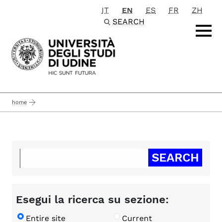
IT
EN
ES
FR
ZH
Passa al contenuto principale
SEARCH
home
Esegui la ricerca su sezione:
Entire site
Current