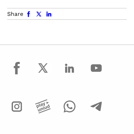
facebook
x.com
linkedin
Share
facebook