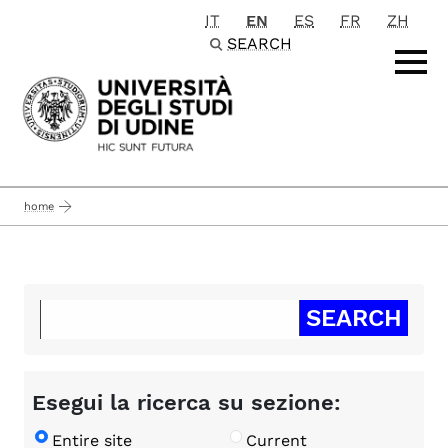
IT
EN
ES
FR
ZH
Passa al contenuto principale
SEARCH
home
Esegui la ricerca su sezione:
Entire site
Current