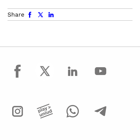
facebook
x.com
linkedin
Share
facebook