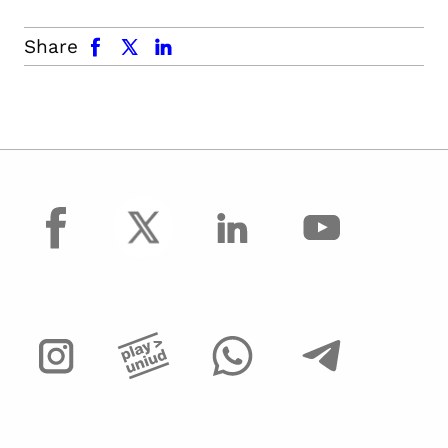
facebook
x.com
linkedin
Share
facebook