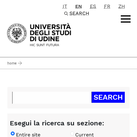
IT
EN
ES
FR
ZH
Passa al contenuto principale
SEARCH
home
Esegui la ricerca su sezione:
Entire site
Current