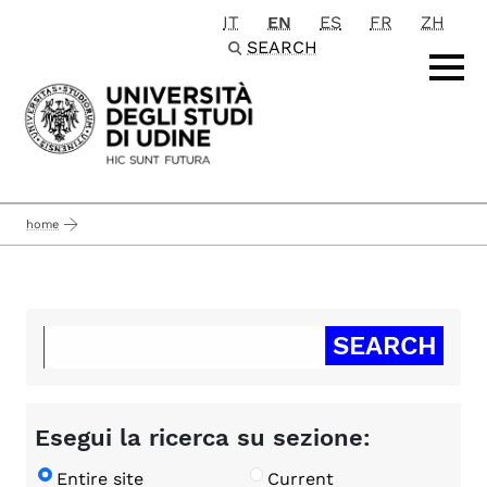
IT
EN
ES
FR
ZH
Passa al contenuto principale
SEARCH
home
Esegui la ricerca su sezione:
Entire site
Current