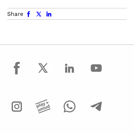
facebook
x.com
linkedin
Share
facebook