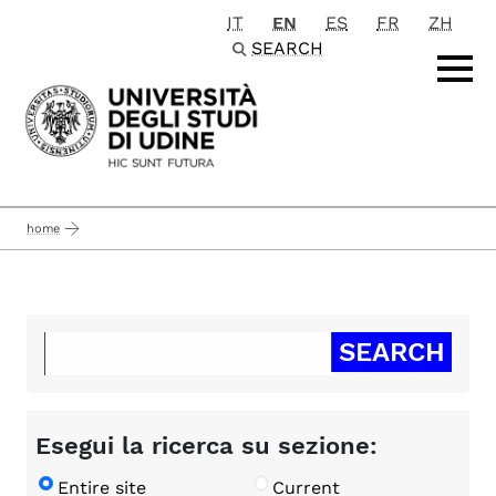
IT
EN
ES
FR
ZH
Passa al contenuto principale
SEARCH
home
Esegui la ricerca su sezione:
Entire site
Current