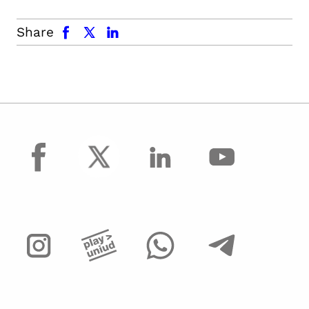
facebook
x.com
linkedin
Share
facebook