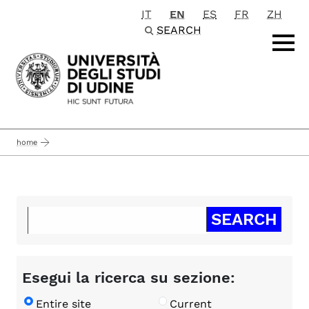
IT
EN
ES
FR
ZH
Passa al contenuto principale
SEARCH
home
Esegui la ricerca su sezione:
Entire site
Current