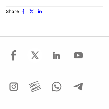
facebook
x.com
linkedin
Share
facebook