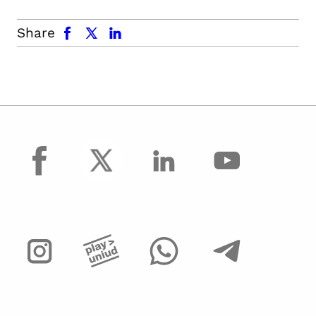
facebook
x.com
linkedin
Share
facebook