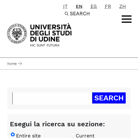
IT
EN
ES
FR
ZH
Passa al contenuto principale
SEARCH
home
Esegui la ricerca su sezione:
Entire site
Current