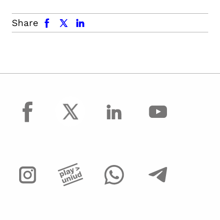
facebook
x.com
linkedin
Share
facebook