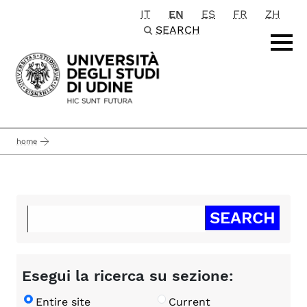
IT
EN
ES
FR
ZH
Passa al contenuto principale
SEARCH
home
Esegui la ricerca su sezione:
Entire site
Current