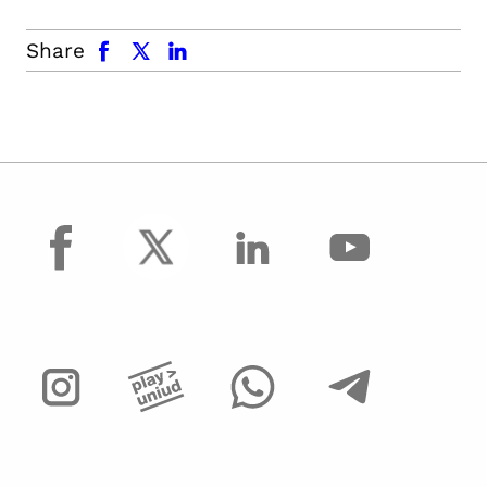
facebook
x.com
linkedin
Share
facebook