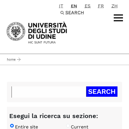
IT
EN
ES
FR
ZH
Passa al contenuto principale
SEARCH
home
Esegui la ricerca su sezione:
Entire site
Current