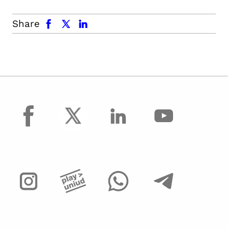
facebook
x.com
linkedin
Share
facebook