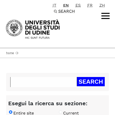
IT
EN
ES
FR
ZH
Passa al contenuto principale
SEARCH
home
Esegui la ricerca su sezione:
Entire site
Current