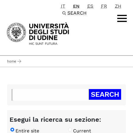
IT
EN
ES
FR
ZH
Passa al contenuto principale
SEARCH
home
Esegui la ricerca su sezione:
Entire site
Current