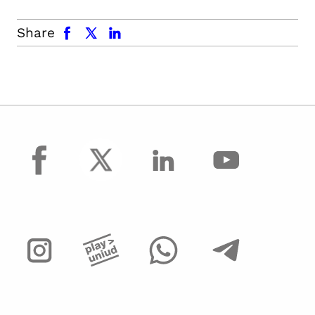
facebook
x.com
linkedin
Share
facebook