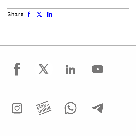
facebook
x.com
linkedin
Share
facebook