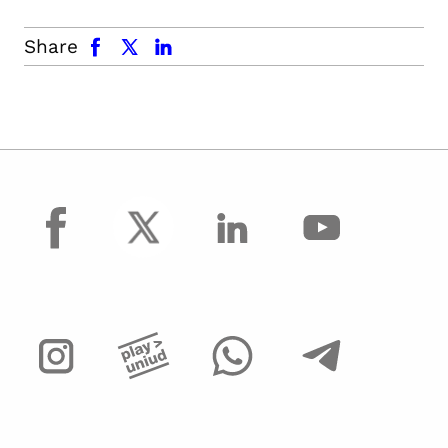
facebook
x.com
linkedin
Share
facebook