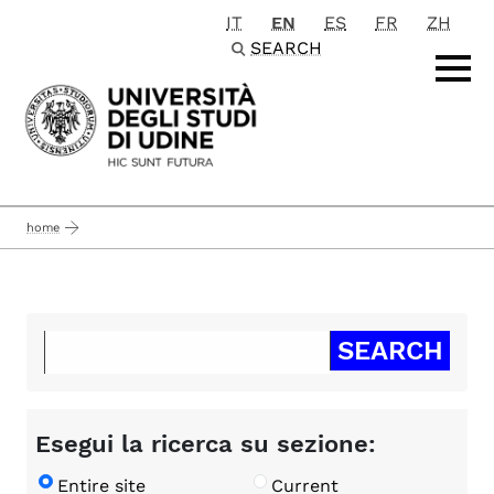
IT
EN
ES
FR
ZH
Passa al contenuto principale
SEARCH
home
Esegui la ricerca su sezione:
Entire site
Current