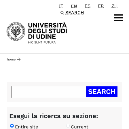
IT
EN
ES
FR
ZH
Passa al contenuto principale
SEARCH
home
Esegui la ricerca su sezione:
Entire site
Current