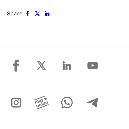
facebook
x.com
linkedin
Share
facebook