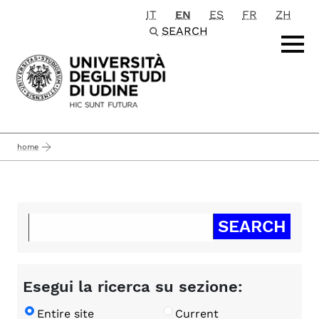
IT
EN
ES
FR
ZH
Passa al contenuto principale
SEARCH
home
Esegui la ricerca su sezione:
Entire site
Current