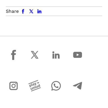
facebook
x.com
linkedin
Share
facebook