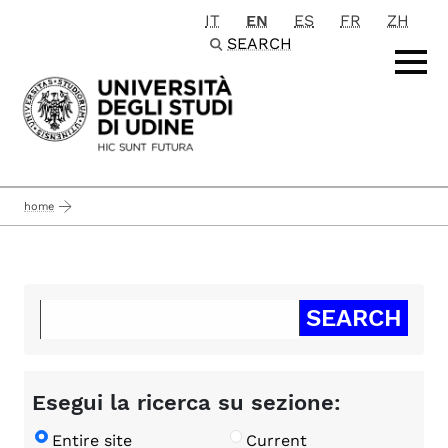
IT
EN
ES
FR
ZH
Passa al contenuto principale
SEARCH
home
Esegui la ricerca su sezione:
Entire site
Current