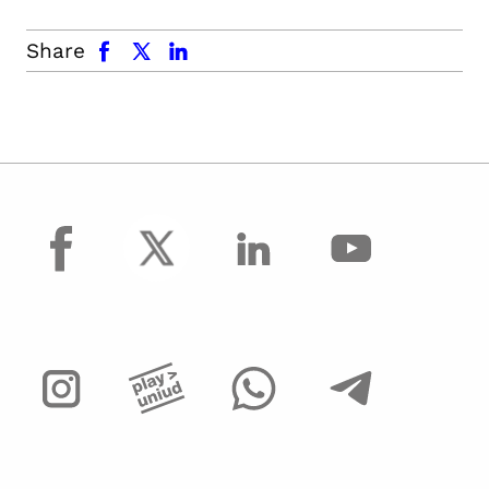
facebook
x.com
linkedin
Share
facebook