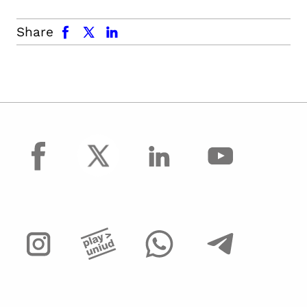
facebook
x.com
linkedin
Share
facebook