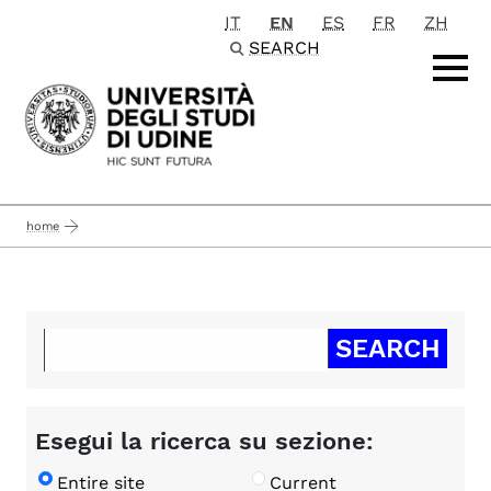
IT
EN
ES
FR
ZH
Passa al contenuto principale
SEARCH
home
Esegui la ricerca su sezione:
Entire site
Current