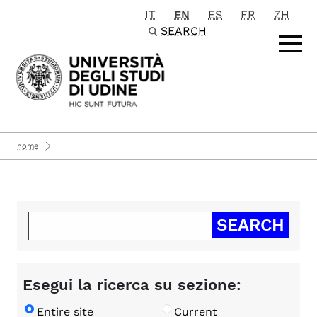
IT
EN
ES
FR
ZH
Passa al contenuto principale
SEARCH
home
Esegui la ricerca su sezione:
Entire site
Current