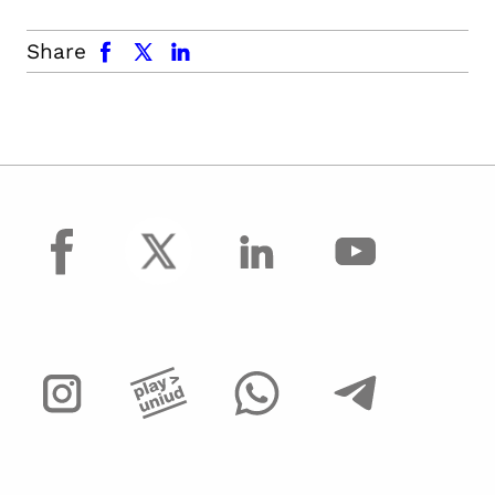
facebook
x.com
linkedin
Share
facebook