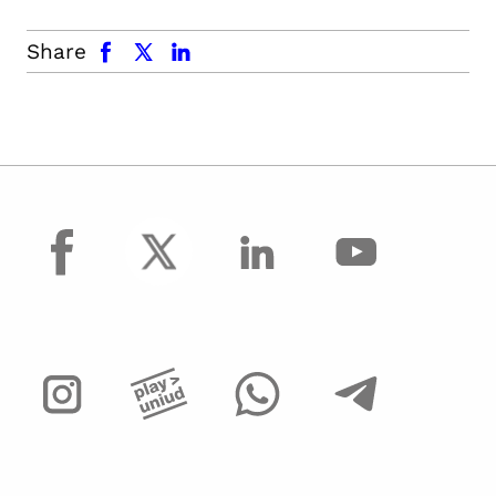
facebook
x.com
linkedin
Share
facebook