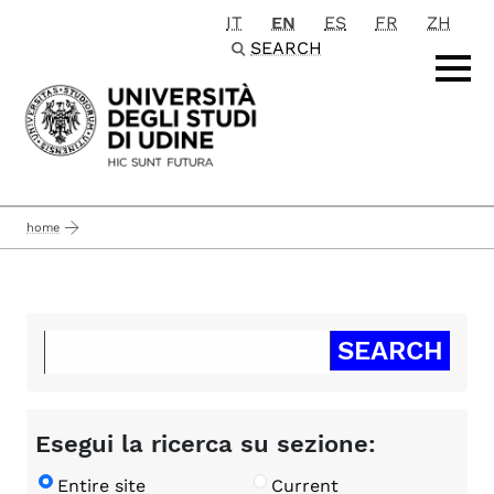
IT
EN
ES
FR
ZH
Passa al contenuto principale
SEARCH
home
Esegui la ricerca su sezione:
Entire site
Current