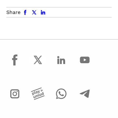
facebook
x.com
linkedin
Share
facebook