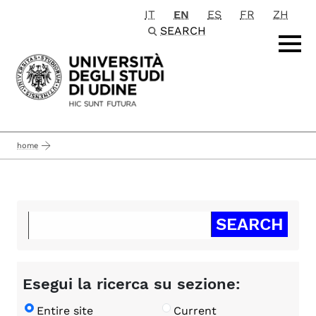
IT
EN
ES
FR
ZH
Passa al contenuto principale
SEARCH
home
Esegui la ricerca su sezione:
Entire site
Current