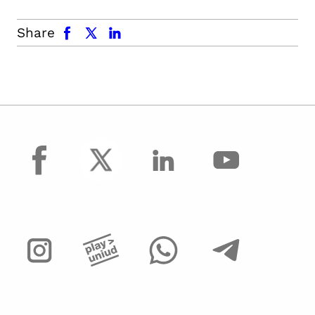
facebook
x.com
linkedin
Share
facebook