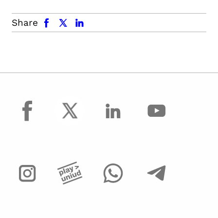
facebook
x.com
linkedin
Share
facebook