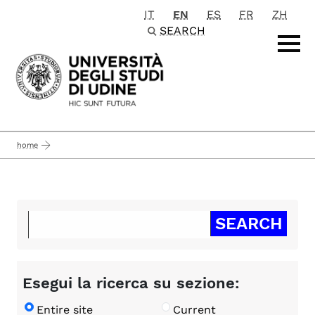
IT
EN
ES
FR
ZH
Passa al contenuto principale
SEARCH
home
Esegui la ricerca su sezione:
Entire site
Current