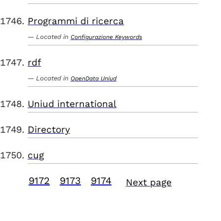
Programmi di ricerca
Located in
Configurazione Keywords
rdf
Located in
OpenData Uniud
Uniud international
Directory
cug
9172
9173
9174
Next page