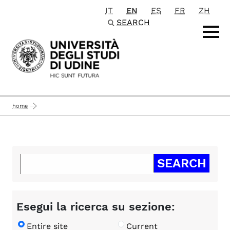
IT
EN
ES
FR
ZH
Passa al contenuto principale
SEARCH
home
Esegui la ricerca su sezione:
Entire site
Current