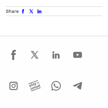
facebook
x.com
linkedin
Share
facebook