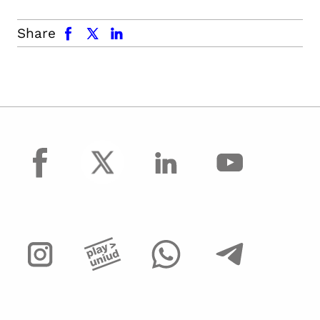
facebook
x.com
linkedin
Share
facebook