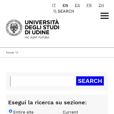
IT
EN
ES
FR
ZH
Passa al contenuto principale
SEARCH
home
Esegui la ricerca su sezione:
Entire site
Current