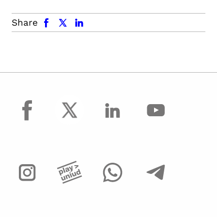
facebook
x.com
linkedin
Share
facebook