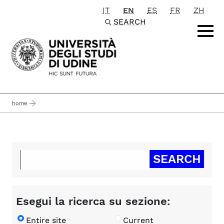
IT
EN
ES
FR
ZH
Passa al contenuto principale
SEARCH
home
Esegui la ricerca su sezione:
Entire site
Current