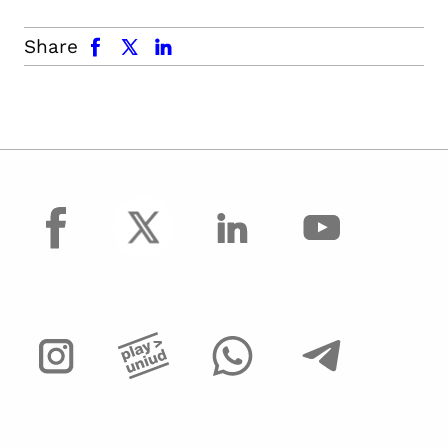
facebook
x.com
linkedin
Share
facebook