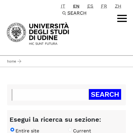
IT
EN
ES
FR
ZH
Passa al contenuto principale
SEARCH
home
Esegui la ricerca su sezione:
Entire site
Current