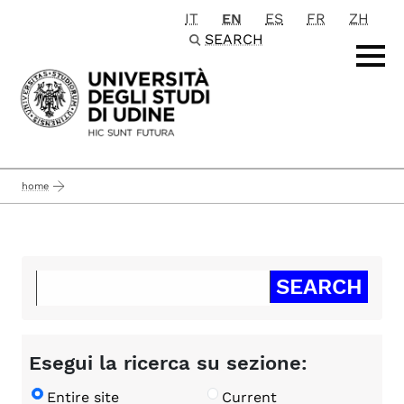
IT
EN
ES
FR
ZH
Passa al contenuto principale
SEARCH
home
Esegui la ricerca su sezione:
Entire site
Current