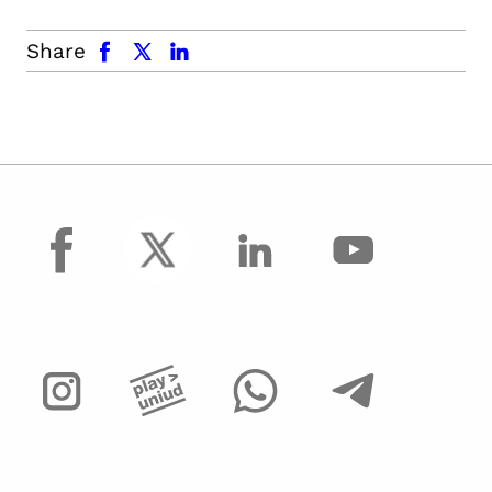
facebook
x.com
linkedin
Share
facebook