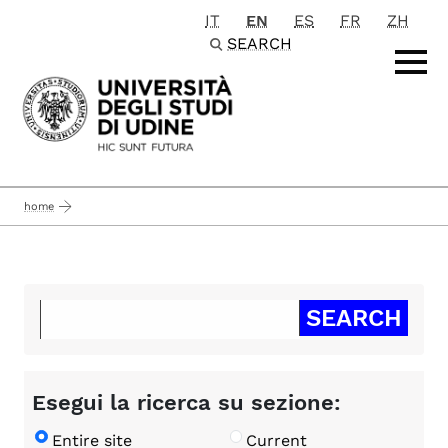
IT
EN
ES
FR
ZH
Passa al contenuto principale
SEARCH
home
Esegui la ricerca su sezione:
Entire site
Current