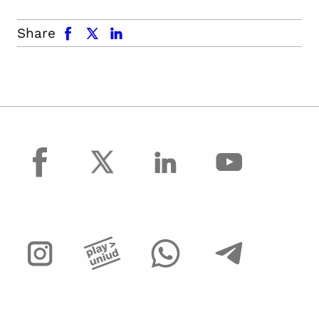
facebook
x.com
linkedin
Share
facebook