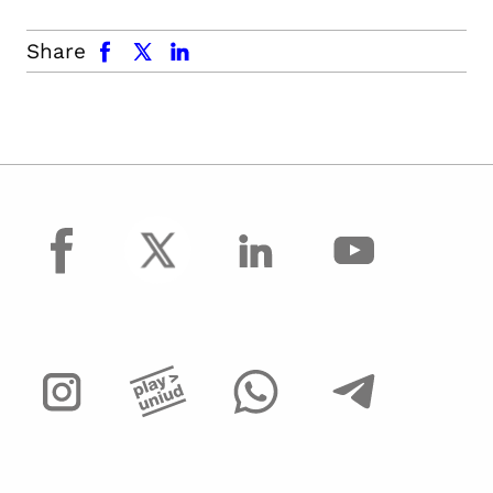
facebook
x.com
linkedin
Share
facebook