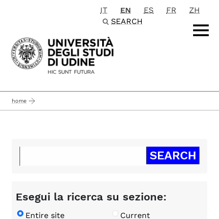
IT
EN
ES
FR
ZH
Passa al contenuto principale
SEARCH
home
Esegui la ricerca su sezione:
Entire site
Current