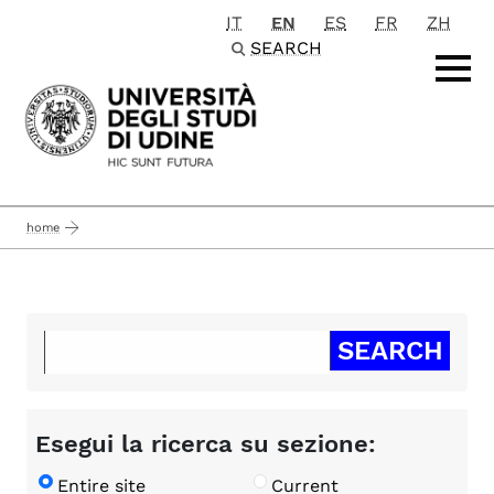
IT
EN
ES
FR
ZH
Passa al contenuto principale
SEARCH
home
Esegui la ricerca su sezione:
Entire site
Current