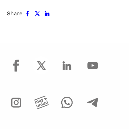
facebook
x.com
linkedin
Share
facebook