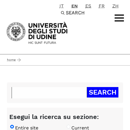
IT
EN
ES
FR
ZH
Passa al contenuto principale
SEARCH
home
Esegui la ricerca su sezione:
Entire site
Current