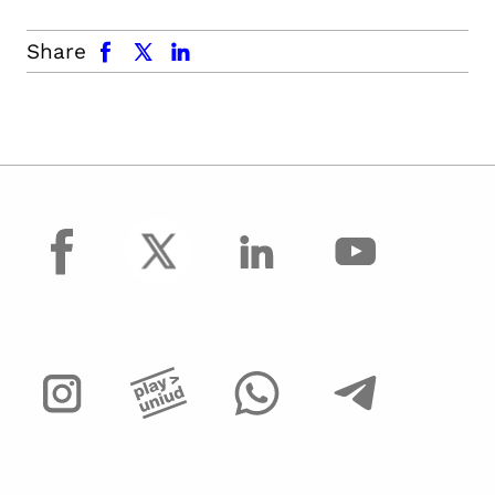
facebook
x.com
linkedin
Share
facebook