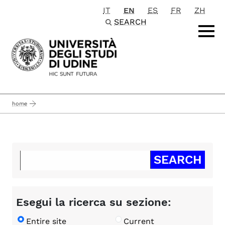
IT
EN
ES
FR
ZH
Passa al contenuto principale
SEARCH
home
Esegui la ricerca su sezione:
Entire site
Current