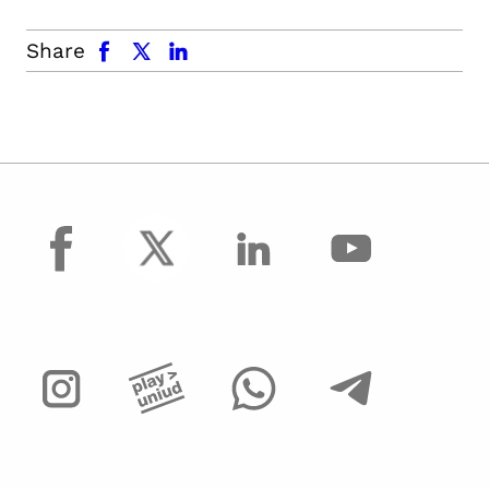
facebook
x.com
linkedin
Share
facebook