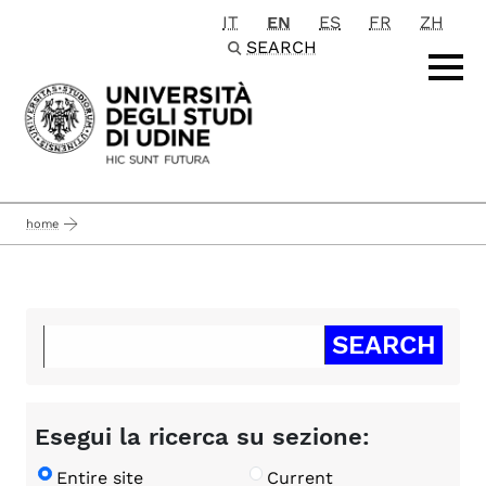
IT
EN
ES
FR
ZH
Passa al contenuto principale
SEARCH
home
Esegui la ricerca su sezione:
Entire site
Current