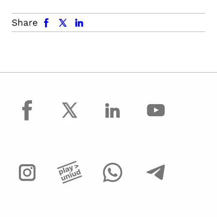
facebook
x.com
linkedin
Share
facebook