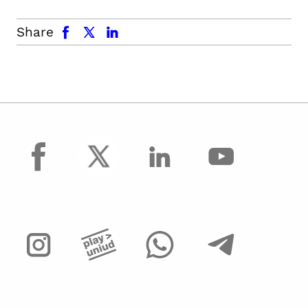
facebook
x.com
linkedin
Share
facebook