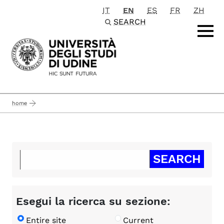
IT
EN
ES
FR
ZH
Passa al contenuto principale
SEARCH
home
Esegui la ricerca su sezione:
Entire site
Current